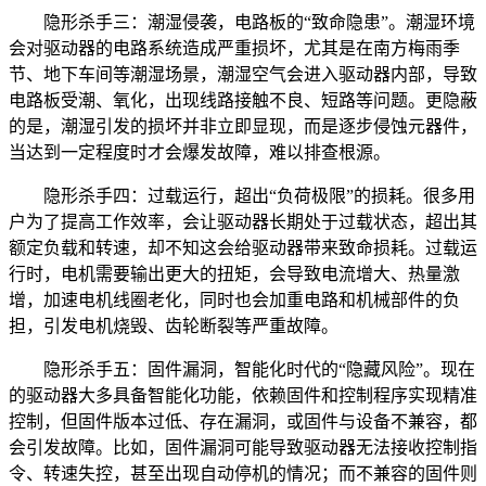
隐形杀手三：潮湿侵袭，电路板的“致命隐患”。潮湿环境
会对驱动器的电路系统造成严重损坏，尤其是在南方梅雨季
节、地下车间等潮湿场景，潮湿空气会进入驱动器内部，导致
电路板受潮、氧化，出现线路接触不良、短路等问题。更隐蔽
的是，潮湿引发的损坏并非立即显现，而是逐步侵蚀元器件，
当达到一定程度时才会爆发故障，难以排查根源。
隐形杀手四：过载运行，超出“负荷极限”的损耗。很多用
户为了提高工作效率，会让驱动器长期处于过载状态，超出其
额定负载和转速，却不知这会给驱动器带来致命损耗。过载运
行时，电机需要输出更大的扭矩，会导致电流增大、热量激
增，加速电机线圈老化，同时也会加重电路和机械部件的负
担，引发电机烧毁、齿轮断裂等严重故障。
隐形杀手五：固件漏洞，智能化时代的“隐藏风险”。现在
的驱动器大多具备智能化功能，依赖固件和控制程序实现精准
控制，但固件版本过低、存在漏洞，或固件与设备不兼容，都
会引发故障。比如，固件漏洞可能导致驱动器无法接收控制指
令、转速失控，甚至出现自动停机的情况；而不兼容的固件则