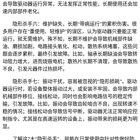
会导致驱动器运行异常，无法发挥正常性能，长期使用还会加
速内部部件老化。
隐形杀手六：维护缺失，长期“带病运行”的累积伤害。很
多用户存在“重使用、轻维护”的误区，认为驱动器只要能正常
运行，就无需维护。殊不知，长期不维护会导致机械部件缺
油、磨损加剧，电路接头氧化、松动，散热系统堵塞，这些问
题会逐步累积，最终引发故障。比如，轴承长期缺油会导致转
动阻力增大，进而烧毁电机；散热片长期不清理，会导致散热
不良，引发元器件过热损坏。
隐形杀手七：振动干扰，容易被忽视的“隐形损耗”。驱动
器运行时，若设备整体振动过大，或安装不牢固，会导致内部
机械部件移位、接线松动，同时也会影响电路信号的稳定传
输，引发故障。比如，振动会导致齿轮啮合不良，出现转速不
稳的情况；接线松动会导致信号中断，驱动器无法正常响应控
制指令。尤其是在高速运转的设备上，振动带来的损耗更为明
显。
了解这7大“隐形杀手”，就能在日常使用中针对性做好防