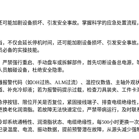
还可能加剧设备损坏、引发安全事故。掌握科学的应急处置流程
当，不仅会延长停机时间，还可能加剧设备损坏、引发安全事故
员必备的实操技能。
严禁强行重启、手动盘车或拆解部件，首先切断设备总电源，等待
人员触碰设备，杜绝安全隐患。
器报警代码（如OH过热、ALM过流）、温控仪数值、主轴外观
道、补充冷却液；若为报警码提示过载，检查刀具装夹、工件卡
急停按钮、限位开关是否复位，紧固接线端子、排查电缆绝缘性
更换老化润滑脂。若故障无法快速定位，严禁带病运行，及时联
冷却系统通畅性、润滑脂状态、电缆绝缘性，每500小时更换一
记录温度、电流、振动数据，提前预警潜在故障，从源头减少强