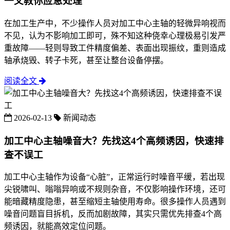
一文教你应急处理
在加工生产中，不少操作人员对加工中心主轴的轻微异响视而
不见，认为不影响加工即可，殊不知这种侥幸心理极易引发严
重故障——轻则导致工件精度偏差、表面出现振纹，重则造成
轴承烧毁、转子卡死，甚至让整台设备停摆。
阅读全文
2026-02-13
新闻动态
加工中心主轴噪音大？先找这4个高频诱因，快速排
查不误工
加工中心主轴作为设备“心脏”，正常运行时噪音平缓，若出现
尖锐啸叫、嗡嗡异响或不规则杂音，不仅影响操作环境，还可
能暗藏精度隐患，甚至缩短主轴使用寿命。很多操作人员遇到
噪音问题盲目拆机，反而加剧故障，其实只需优先排查4个高
频诱因，就能高效定位问题。